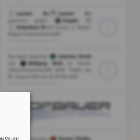
Lackner M./
Lackner K./
Doppler T./
gewinnen gegen
Schlachtner M./
im Turnier „2. Mixed-
Doppel Clubmeisterschaft”
04. August 2026, 06:21 Uhr
Johannes Strobl
Das Spiel zwischen
Wolfgang Riedl
und
im Turnier
„Vereinsmeisterschaft 2026” findet am
06. August 2026 um 18:30 Uhr statt.
02. August 2026, 00:12 Uhr
des Online-
Thomas Pfeiffer
Das Spiel zwischen