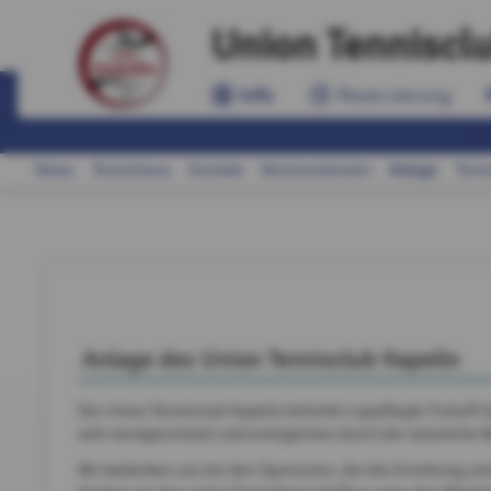
Union Tenniscl
Info
Reservierung
Anlage
News
Tennishaus
Kontakt
Vereinsstatuten
Tenn
Anlage des Union Tennisclub Kapelln
Der Union Tennisclub Kapelln betreibt 2 gepflegte Freiluft 
sehr windgeschützt und ermöglichen durch die natürliche
Wir bedanken uns bei den Sponsoren, die die Errichtung u