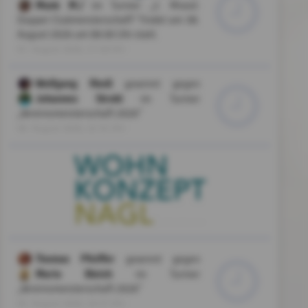
Munk M./
im Turnier „2. Mixed-
Doppel Clubmeisterschaft” findet am 08.
August 2026 um 08:00 Uhr statt.
07. August 2026, 17:48 Uhr
Wolfgang Riedl
gewinnt gegen
Johannes Strobl
im Turnier
„Vereinsmeisterschaft 2026”
06. August 2026, 22:31 Uhr
Thomas Pfeiffer
gewinnt gegen
Mario Bleich
im Turnier
„Vereinsmeisterschaft 2026”
05. August 2026, 19:57 Uhr