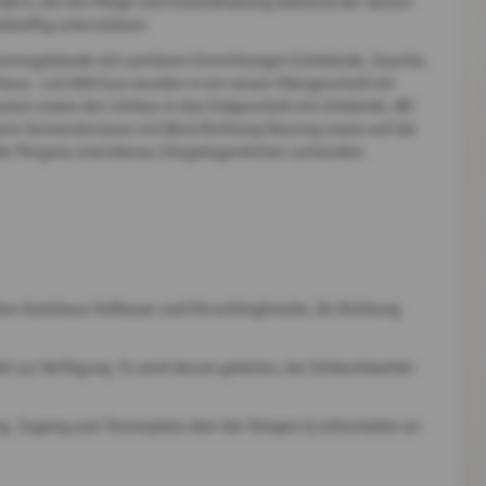
iedern, die die Pflege und Instandhaltung während der Saison
tkräftig unterstützen.
ereinsgebäude mit sanitären Einrichtungen (Umkleide, Dusche,
shaus. 140.000 Euro wurden in ein neues Obergeschoß mit
Damen sowie den Umbau in das Erdgeschoß mit Umkleide, WC
ere Sonnenterrasse mit Blick Richtung Rassing sowie auf die
 der Pergola sind ebenso Sitzgelegenheiten vorhanden.
chen Autohaus Hofbauer und Perschlingbrücke, B1 Richtung
ahl zur Verfügung. Es wird darum gebeten, bei Schlechtwetter
g. Zugang zum Tennisplatz über die Stiegen (Lichtschalter an