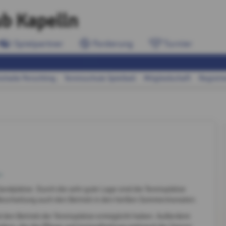
ub Kapelln
Spielpartner
Forderung
Turnier
ishalle Perschling
Tennisschule Spielball
Mitgliedschaft
Registri
Sandplätze. Durch die sehr gute Lage sind die Tennisplätze
 Beschattung auch den Betrieb in den heißen Sommermonaten.
nd den Betrieb der Tennisplätze ermöglicht haben. Außerdem