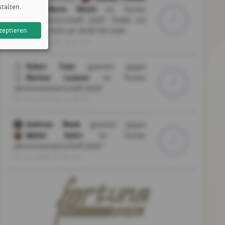
stalten.
Mario Bleich
und
im Turnier
„Vereinsmeisterschaft 2026” findet am
zeptieren
05. August 2026 um 18:00 Uhr statt.
01. August 2026, 16:07 Uhr
Volker Tratz
gewinnt gegen
Markus Lackner
im Turnier
„Vereinsmeisterschaft 2026”
01. August 2026, 11:50 Uhr
Andreas Munk
gewinnt gegen
Walter Kahri
im Turnier
„Vereinsmeisterschaft 2026”
28. Juli 2026, 17:38 Uhr