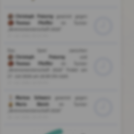
Christoph Pokorny
gewinnt gegen
Thomas Pfeiffer
im Turnier
„Vereinsmeisterschaft 2026”
27. Juli 2026, 20:22 Uhr
Das Spiel zwischen
Christoph Pokorny
und
Thomas Pfeiffer
im Turnier
„Vereinsmeisterschaft 2026” findet am
27. Juli 2026 um 18:00 Uhr statt.
27. Juli 2026, 16:30 Uhr
Markus Schwarz
gewinnt gegen
Mario Bleich
im Turnier
„Vereinsmeisterschaft 2026”
26. Juli 2026, 19:23 Uhr