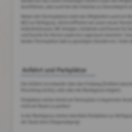
danken wir den vielen freiwilligen Helfern unter den Mitgl
durchführen, aber auch bei den Arbeiten zu Saisonbeginn ta
Neben den Tennisplätzen steht den Mitgliedern auch ein V
WC) zur Verfügung. 2019 eröffneten wir unser neues Tenni
Aufenthaltsraum, WC Anlagen, Umkleide und Dusche für 
und Dusche für Herren sowie ein Lagerraum investiert. Uns
beiden Tennisplätze lädt zu geselligen Stunden ein. Unter
Anfahrt und Parkplätze
Die Anfahrt ist entweder über den Feldweg (Einfahrt zwis
Perschling rechts), oder über die Marktgasse möglich.
Parkplätze stehen direkt am Tennisplatz in begrenzter Anz
nicht am Rasen zu parken!
In der Marktgasse stehen ebenfalls Parkplätze zur Verfügun
der Säule beim Stiegenabgang)