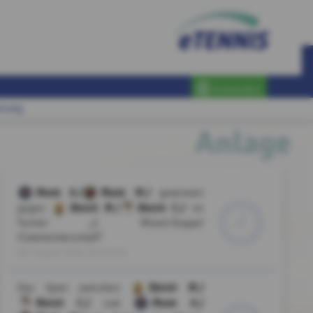
Anmelden
erung
Anlage
Munk A./
Munk M./
gewinnen
Bleich M./
Bleich C./
gegen
im
Turnier „2. Mixed-Doppel
Clubmeisterschaft”
08. August 2026, 09:26 Uhr
Bleich M./
Das Spiel zwischen
Bleich C./
Munk A./
und